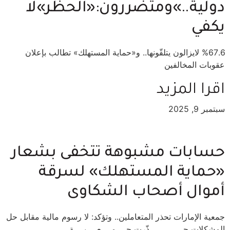
دولية..»ومتضررون:«الحظر»لا
يكفي
%67.6 لايزالون يتلقّونها.. و«حماية المستهلك» تطالب بإعلان
عقوبات المخالفين
اقرا المزيد
سبتمبر 9, 2025
حسابات مشبوهة تتخفى بشعار
«حماية المستهلك» لسرقة
أموال أصحاب الشكاوى
جمعية الإمارات تحذر المتعاملين.. وتؤكد: لا رسوم مالية مقابل حل
المشكلات حـــــــــــــذّرت جــــمــــعــــيــــة