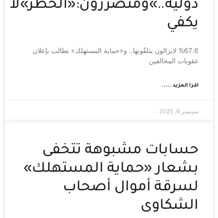
دولية..»ومتضررون:«الحظر»لا
يكفي
%67.6 لايزالون يتلقّونها.. و«حماية المستهلك» تطالب بإعلان
عقوبات المخالفين
اقرا المزيد .....
سبتمبر 9, 2025
حسابات مشبوهة تتخفى
بشعار «حماية المستهلك»
لسرقة أموال أصحاب
الشكاوى