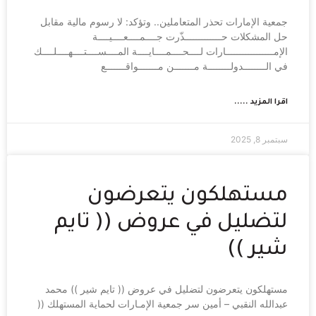
جمعية الإمارات تحذر المتعاملين.. وتؤكد: لا رسوم مالية مقابل
حل المشكلات حـــــــــــــذّرت جــــمــــعــــيــــة
الإمـــــــــــــــــارات لــــحــــمــــايــــة المــــســــتــــهــــلــــك
في الــــــــدولــــــــة مـــــــن مـــــــواقـــــــع
اقرا المزيد .....
سبتمبر 8, 2025
مستهلكون يتعرضون
لتضليل في عروض (( تايم
شير ))
مستهلكون يتعرضون لتضليل في عروض (( تايم شير )) محمد
عبدالله النقبي – أمين سر جمعية الإمـارات لحماية المستهلك ((