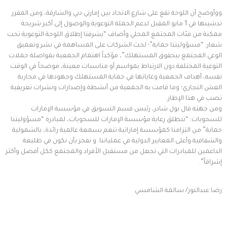
ووأوضح أن اللوحة تقع على شارع الاتحاد بين إمارتي دبي والشارقة، ومن المقرر
تدشينها في 1 مايو المقبل لدعم الحملة التوعوية والوصول إلى أكبر شريحة
ممكنة من فئات المجتمع المحلي وأضاف “يشرفنا إطلاق اللوحة التوعوية تحت
شعار: “مسؤوليتنا حماية”؛ لحث الشركات على المساهمة في نشر وتعميق
الوعي المجتمع ببحقوق المستهلك”، مؤكداً اهتمام الجمعية بمواصلة حملات
التوعية المختلفة دون الارتباط بمواسم أو مناسبات معينة، موضحاً في الوقت
نفسه، أهداف الجمعية وغاياتها في حماية المستهلك وجهودها في محاربة
الغش التجاري؛ وما قامت به الجمعية من أنشطة وإصدارات ونشرات تعريفية
تصب في هذا الإطار.
ومن جهته قال بول شادر، رئيس قسم التسويق في مؤسسة الإمارات
للسحوبات: “تنطلق رعاية مؤسسة الإمارات للسحوبات، لمبادرة “مسؤوليتنا
حماية” من التزامنا كمؤسسة إماراتية تنعم بسمعة عالمية رائدة، بالشمولية
والشفافية وأعلى المعايير الدولية في عملياتنا. و نفخر بأن نكون في طليعة
الداعمين للمبادرات التي تجعل من مستقبل الأفراد والمجتمع ككل أفضل وأكثر
إشراقاً”.
رضا عبدالنور/ سالمة الشامسي