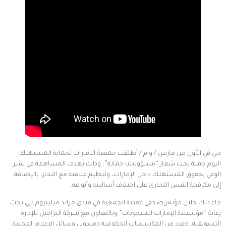
دبي في الأول من مارس / وام / أطلقت جمعية الامارات لحماية المستهلك
اليوم حملة تحت شعار “مسؤوليتنا حماية”، وذلك بهدف المساهمة في نشر
الوعي بحقوق المستهلك داخل الإمارات، وتنظيم علاقته مع التجار، بالإضافة
إلى مكافحة الغش التجاري على اختلاف أساليبه وأنواعه.
جاء ذلك خلال مؤتمر صحفي عقدته الجمعية في فندق جراند ميلينيوم دبي تحت
رعاية “مؤسسة الإمارات للسحوبات” وبالتعاون مع شركة البراجيل للإدارة
التسويقية، وعدد من المؤسسات الحكومية ومندوبي وسائل الإعلام المحلية.