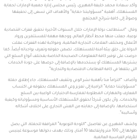
وأكد سعادة محمد خليفة المهيري، رئيس مجلس إدارة جمعية الإمارات لحماية
المستهلك، أهمية “مسؤوليتنا حماية” والأهداف التي تسعى إلى تحقيقها
وصولاً إلى كافة شرائح المجتمع.
وقال: “استطاعت دولة الإمارات خلال السنوات الأخيرة تحقيق قفزات اقتصادية
نوعية، جعلت منها محط أنظار العالم، ووجهة مهمة للمستثمرين ورواد
الأعمال ومختلف العلامات التجارية العالمية، ومواكبة لهذه القفزات عملت
الدولة على خلق بيئة آمنة للمستهلك، تضمن حقوقه وتعرف بواجباته أيضاً، كما
حرصت على توفير كافة المعلومات الصحيحة الخاصة بمختلف أنواع السلع التي
يشتريها المستهلك أو يستخدمها بالإضافة إلى حرصها على جودة الخدمات
التي يتلقها في كافة القطاعات الاقتصادية والتجارية”.
وأضاف: “التزاماً منا بأهمية نشر الوعي وتثقيف المستهلك، جاء إطلاق حملة
“مسؤوليتنا حماية” الرامية إلى تعزيز وعي المستهلك بحقوقه في اكتساب
المعارف والمهارات المطلوبة لممارسة الاختيارات الواعية بين السلع
والخدمات، وأن يكون مُدركاً لحقوق المُستهلك الأساسية ومسؤولياته وكيفية
استخدامها، بالإضافة إلى حمايته من الغش التجاري على اختلاف أشكاله
وأساليبه”.
وكشف المهيري عن تفاصيل “اللوحة التوعوية” المرافقة للحملة، التي يصل
طولها إلى 100 متر وارتفاعها 10 أمتار، وذلك بهدف دخولها موسوعة غينيس
للأرقام القياسية العالمية.