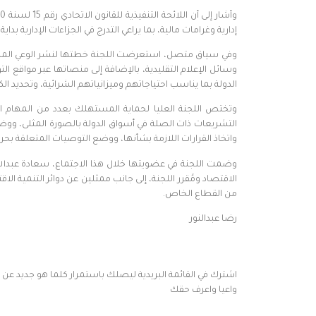
إدارية وغرامات مالية، بما يراعي التدرج في الجزاءات الإدارية بداية من الإنذار إلى الشطب من ا
وفي سياق متصل، استعرضت اللجنة خطتها لنشر الوعي المالي 
وسائل الإعلام التقليدية، بالإضافة إلى منصاتها عبر مواقع ا
الدولة بما يناسب احتياجاتهم وميزانياتهم الشرائية، وتحديد ا
وتختص اللجنة العليا لحماية المستهلك بعدد من المهام ا
التشريعات ذات الصلة في أسواق الدولة بالصورة المثلى، ووضع
واتخاذ القرارات اللازمة بشأنها، ووضع التوصيات المتعلقة ب
وضمت اللجنة في عضويتها خلال هذا الاجتماع، سعادة عبدالله 
الاقتصاد ومُقرر اللجنة، إلى جانب ممثلين عن دوائر التنمية 
من القطاع الخاص.
رضا عبدالنور
اشترك في القائمة البريدية ليصلك باستمرار كلما هو جديد عن
واعيا واعرف حقك