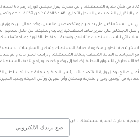
لسجل التجاري، 46 مخالفة تبدأ من 50 ألف درهم وتصل إلى مليون درهم.
بين المستهلكين على يد خبراء ومتخصصين عالميين، وأكد معالي ابن طوق أن وزا
لتواصل الاجتماعي على تعزيز ثقافة استهلاكية إيجابية وسليمة، من خلال تشجيع ال
لكميات التي تناسب استهلاك عائلاتهم، وأهمية الاحتفاظ بالفاتورة ومراجعتها بشكل
لاستراتيجية لتطوير منظومة حماية المستهلك وتمكين الممارسات الاستهلاكية
 السياسات العامة المتعلقة بحماية المستهلك، ودراسة الاقتراحات والتوصيات وال
حركة الأسعار في الأسواق المحلية، إضافة إلى وضع خطط وبرامج تثقيف المستهلك وت
آل صالح، وكيل وزارة الاقتصاد نائب رئيس اللجنة، وسعادة عبد الله سلطان الفن
الاقتصادية في أبوظبي ودبي والشارقة وعجمان وأم القيوين ورأس الخيمة وبلدية ال
 جمعية الامارات لحماية المستهلك … كن