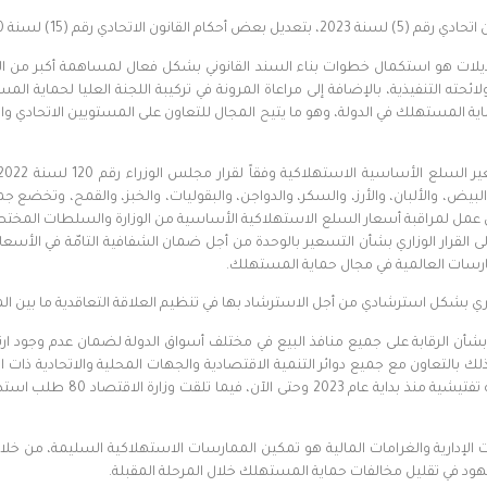
 2020 في شأن حماية المستهلك.
لات هو استكمال خطوات بناء السند القانوني بشكل فعال لمساهمة أكبر من الدوا
ن ولائحته التنفيذية، بالإضافة إلى مراعاة المرونة في تركيبة اللجنة العليا لحماي
اية المستهلك في الدولة، وهو ما يتيح المجال للتعاون على المستويين الاتحادي و
مثلّ في زيت الطهي، والبيض، والألبان، والأرز، والسكر، والدواجن، والبقوليات، والخبز، والقم
عمل لمراقبة أسعار السلع الاستهلاكية الأساسية من الوزارة والسلطات المختصة
افة إلى القرار الوزاري بشأن التسعير بالوحدة من أجل ضمان الشفافية التامّة في ا
مارسات العالمية في مجال حماية المستهلك.
اري بشكل استرشادي من أجل الاسترشاد بها في تنظيم العلاقة التعاقدية ما بين المز
شأن الرقابة على جميع منافذ البيع في مختلف أسواق الدولة لضمان عدم وجود ارت
حته التنفيذية وقرار مجلس الوزراء رقم 120 لسنة 2022، وذلك بالتعاون مع جميع دوائر التنمية الاقتصادية والجهات 
 الإدارية والغرامات المالية هو تمكين الممارسات الاستهلاكية السليمة، من خلال 
ود في تقليل مخالفات حماية المستهلك خلال المرحلة المقبلة.