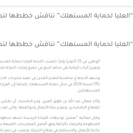
“العليا لحماية المستهلك” تناقش خططها لتطوي
“العليا لحماية المستهلك” تناقش خططها لتطوي
أبوظبي في 25 أكتوبر/ وام/ ناقشت اللجنة العليا 
وتعزيز آليات الرقابة على منافذ البيع في جميع إمارات الدولة خلال
المستهلكين.
وأكد معالي عبد الله بن طوق المري، وزير الاقتصاد، أن تمكي
للقطاع الاقتصادي، وتعزيز بيئة الأعمال وحوكمتها، والتي تعد من
وقال معاليه: “بفضل توجيهات القيادة الرشيدة تشهد منظومة 
المنظومة والارتقاء بآلياتها وفق أفضل الممارسات المتبعة عا
جاذبة للأعمال والاستثمار في قطاع التجزئة، ويصب في دعم تنا