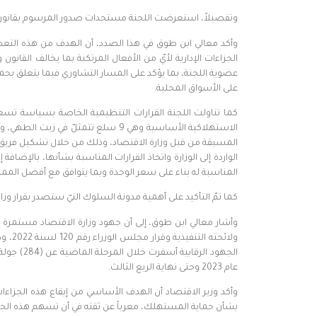
وتفصيلاً، استعرضت اللجنة مستجدات صدور المرسوم بقانون اتحادي رقم (5) لسنة 2023، بتعديل بعض أحكام القانون الاتحادي رقم (15) لسنة
وأكد معالي ابن طوق في هذا الصدد، أن الهدف من هذه التعدي
الجزاءات الإدارية لأيّ من الأفعال المرتكبة بما يخالف القانو
عضوية اللجنة، بما يؤكد على المسار التشاوري فيما يتعلق بحم
على الأسواق المحلية.
الاستهلاكية الأساسية وهي 9 سلع تت
المسبقة من قبل وزارة الاقتصاد، وذلك من خلال تشكيل فريق 
الواردة إلى الوزارة واتخاذ القرارات المناسبة بشأنها، بالإض
المناسبة له بناء على سعر الوحدة وبما يتوافق مع أفضل الم
كما تمّ التأكيد على أهمية مدونة السلوك التيّ ستصدر بقرار وز
وأشار معالي ابن طوق، إلى أن جهود وزارة الاقتصاد مستمرة ب
ولائ
عام 2023 وحتى نهاية الربع الثالث.
وأكد وزير الاقتصاد أن الهدف الأساسي من إيقاع هذه الجزاءات
بشأن حماية المستهلك، معرباً عن ثقته في أن تسهم هذه الجه