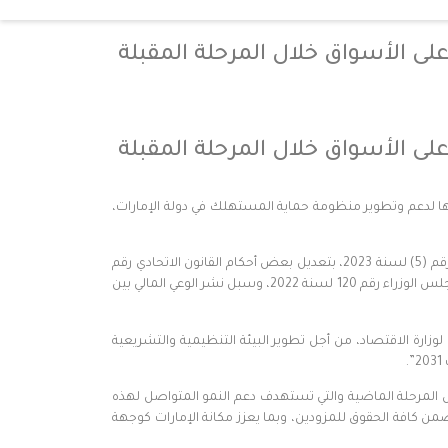
ى الأسواق خلال المرحلة المقبلة
ى الأسواق خلال المرحلة المقبلة
، خططها لدعم وتطوير منظومة حماية المستهلك في دولة الإمارات،
وشهد الاجتماع مناقشة التقدم المحرز في تنفيذ مخرجات الاجتماع السابق للجنة خلال العام الجاري، ومستجدات صدور المرسوم بقانون اتحادي رقم (5) لسنة 2023، بتعديل بعض أحكام القانون الاتحادي رقم
(15) لسنة 2020 في شأن حماية المستهلك، إضافة إلى القرارات التنظيمية الخاصة بسياسة تسعير السلع الأساسية الاستهلاكية وفقاً لقرار مجلس الوزراء رقم 120 لسنة 2022، وسبل نشر الوعي المالي بين
زارة الاقتصاد، من أجل تطوير البيئة التنظيمية والتشريعية
.
ل المرحلة الماضية والتي تستهدف دعم النمو المتواصل لهذه
ضمن كافة الحقوق للمزودين، وبما يعزز مكانة الإمارات كوجهة