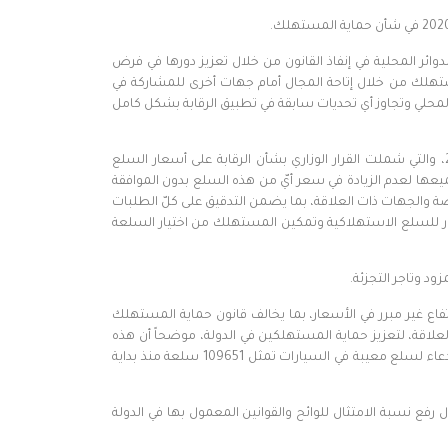
ئر المحلية في إنفاذ القانون من خلال تعزيز دورها في فرض
ة المستهلك من خلال إتاحة المجال أمام جهات أخرى للمشاركة في
المحلي وتجاوز أي تحديات سابقة في تطبيق الرقابة بشكل كامل
كما تناولت اللجنة القرارات التنظيمية الخاصة بسياسة تسعير السلع الأساسية الاستهلاكية وفقاً لقرار مجلس الوزراء رقم 120 لسنة 2022، والتي شملت القرار الوزاري بشأن الرقابة على أسعار السلع
ح، وتخضع جميعها لعدم الزيادة في سعر أيّ من هذه السلع بدون الموافقة
 والجهات ذات العلاقة، بما يضمن التدقيق على كلّ الطلبات
لأسعار للسلع الاستهلاكية وتمكين المستهلك من اختيار السلعة
ود وتاجر التجزئة.
فاع غير مبرر في الأسعار، بما يخالف قانون حماية المستهلك
المحلية والاتحادية ذات العلاقة، لتعزيز حماية المستهلكين في الدولة، موضحاً أن هذه
الجهود الرقابية أسفرت خلال المرحلة الماضية عن (284) جولة تفتيشية منذ بداية عام 2023 وحتى الآن، فيما تلقت وزارة الاقتصاد 80 طلب استدعاء لسلع معيبة في السيارات تمثل 109651 سلعة منذ بداية
رفع نسبة الامتثال للوائح والقوانين المعمول بها في الدولة