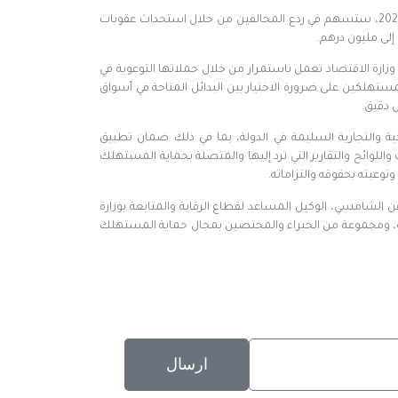
وأشار إلى أن اللائحة التنفيذية للقانون الاتحادي رقم 15 لسنة 2020 في شأن حماية المستهلك، والتي صدرت بقرار مجلس الوزراء رقم 66 لسنة 2023، ستسهم في ردع المخالفين من خلال استحداث عقوبات
رة الاقتصاد تعمل باستمرار من خلال حملاتها التوعوية في
مستهلكين على ضرورة الاختيار بين البدائل المتاحة في أسواق
 دقيق.
 والتجارية السليمة في الدولة، بما في ذلك ضمان تطبيق
لوائح والتقارير التي ترد إليها والمتصلة بحماية المستهلك
وعيته بحقوقه والتزاماته.
 الشامسي، الوكيل المساعد لقطاع الرقابة والمتابعة بوزارة
فجيرة، ومجموعة من الخبراء والمختصين بمجال حماية المستهلك
ارسال