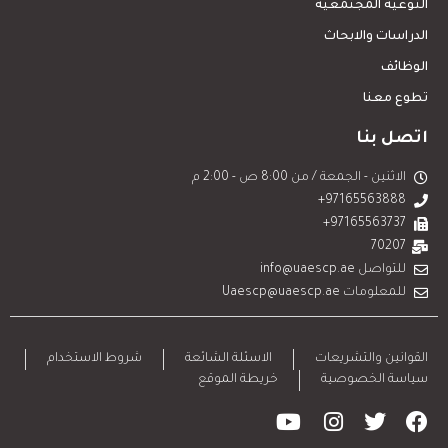
التوعية المجتمعية
الدراسات والابحاث
الوظائف
تطوع معنا
اتصل بنا
الاثنين - الجمعة / من 8:00 ص - 2:00 م
97165563888+
97165563737+
70207
للتواصل info@uaescp.ae
للمعلومات Uaescp@uaescp.ae
القوانين والتشريعات
الاسئلة الشائعة
شروط الاستخدام
سياسة الخصوصية
خريطة الموقع