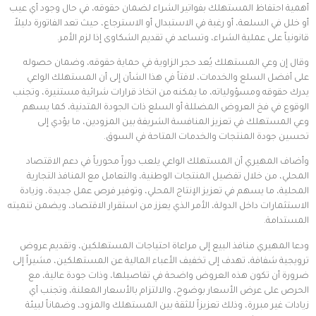
أهمية احتفاظ المستهلك بفواتير الشراء لضمان حقوقه، في حال وجود أي عيب
أو خلل في السلعة، أو رغبة في الاستبدال أو الاسترجاع، حيث تعد الفاتورة دليلاً
قانونياً على عملية الشراء، وتساعد في تقديم الشكاوى إذا لزم الأمر.
وقال إن وعي المستهلك يُعد حجر الزاوية في حماية حقوقه، وضمان حصوله
على أفضل السلع والخدمات، لافتاً في هذا الشأن إلى أن المستهلك الواعي
يدرك حقوقه ومسؤولياته، ما يمكنه من اتخاذ قرارات شرائية مستنيرة، وتجنب
الوقوع في فخ العروض المضللة أو السلع ذات الجودة المتدنية، كما يسهم
وعي المستهلك في تعزيز المنافسة الشريفة بين المزودين، ما يؤدي إلى
تحسين جودة المنتجات والخدمات المتاحة في السوق.
وأضاف المهيري أن المستهلك الواعي يلعب دوراً محورياً في دعم الاقتصاد
المحلي، من خلال تفضيل المنتجات الوطنية، والتعامل مع المنافذ التجارية
المحلية، ما يسهم في تعزيز الإنتاج المحلي، وتوفير فرص عمل جديدة، وزيادة
الاستثمارات داخل الدولة، الأمر الذي يعزز من استقرار الاقتصاد، ويضمن تنميته
المستدامة.
ودعا المهيري منافذ البيع إلى مراعاة احتياجات المستهلكين، وتقديم عروض
ترويجية شفافة، تهدف إلى تخفيف الأعباء المالية عن المستهلكين، مشيراً إلى
ضرورة أن تكون هذه العروض واضحة في تفاصيلها، وذات جودة عالية، مع
الحرص على عرض الأسعار بوضوح، والالتزام بالأسعار المعلنة، وتجنب أي
زيادات غير مبررة، وذلك تعزيزاً للثقة بين المستهلك والمزود، وضماناً لبيئة