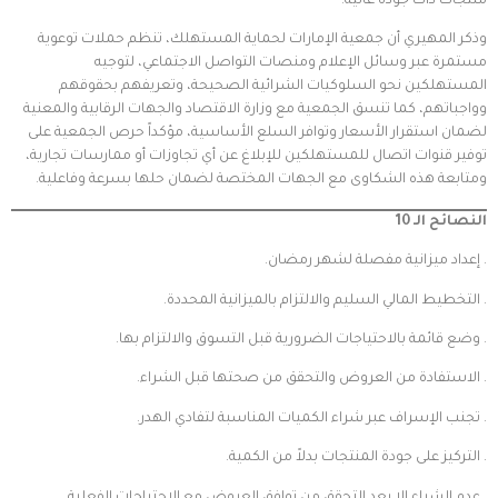
منتجات ذات جودة عالية.
وذكر المهيري أن جمعية الإمارات لحماية المستهلك، تنظم حملات توعوية
مستمرة عبر وسائل الإعلام ومنصات التواصل الاجتماعي، لتوجيه
المستهلكين نحو السلوكيات الشرائية الصحيحة، وتعريفهم بحقوقهم
وواجباتهم، كما تنسق الجمعية مع وزارة الاقتصاد والجهات الرقابية والمعنية
لضمان استقرار الأسعار وتوافر السلع الأساسية، مؤكداً حرص الجمعية على
توفير قنوات اتصال للمستهلكين للإبلاغ عن أي تجاوزات أو ممارسات تجارية،
ومتابعة هذه الشكاوى مع الجهات المختصة لضمان حلها بسرعة وفاعلية.
النصائح الـ 10
. إعداد ميزانية مفصلة لشهر رمضان.
. التخطيط المالي السليم والالتزام بالميزانية المحددة.
. وضع قائمة بالاحتياجات الضرورية قبل التسوق والالتزام بها.
. الاستفادة من العروض والتحقق من صحتها قبل الشراء.
. تجنب الإسراف عبر شراء الكميات المناسبة لتفادي الهدر.
. التركيز على جودة المنتجات بدلاً من الكمية.
. عدم الشراء إلا بعد التحقق من توافق العروض مع الاحتياجات الفعلية.