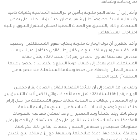
تجارية عادلة وشفافة.
وأشار إلى أن منافذ البيع ملتزمة بتأمين توافر السلع الأساسية بكميات كافية
وأسعار مناسبة، خصوصاً خلال شهر رمضان، حيث يزداد الطلب على بعض
المنتجات، وذلك بالتنسيق مع الجهات المعنية لضمان استقرار السوق، وتلبية
احتياجات المستهلكين.
وأكد المهيري أن دولة الإمارات ملتزمة بحماية حقوق المستهلكين، وتنظيم
العلاقة بينهم وبين منافذ البيع من خلال إطار قانوني متكامل عبر تشريعات
عدة، في مقدمتها القانون الاتحادي رقم (15) لسنة 2020 بشأن حماية
المستهلك، الذي يهدف إلى ضمان جودة السلع والخدمات، والحصول عليها
بالسعر المعلن، والحفاظ على صحة وسلامة المستهلك عند حصوله على
السلعة أو تلقيه الخدمة.
ولفت في هذا الصدد إلى أن اللائحة التنفيذية للقانون الصادرة بقرار مجلس
الوزراء رقم (66) لسنة 2023 تعزز هذه الأهداف، والتي تفصّل آليات التنسيق بين
وزارة الاقتصاد والجهات ذات العلاقة لحماية حقوق المستهلك من خلال إلزام
منافذ البيع بتوضيح البيانات الأساسية على السلع، مثل اسم السلعة
ومكوناتها وبلد المنشأ وبلد التصدير، إن وجد، لضمان شفافية المعلومات
المقدمة للمستهلك، كما يشدد القانون على حق المستهلك في الحصول على
معلومات صحيحة وواضحة عن السلع والخدمات، بما في ذلك مكوناتها،
وطريقة استخدامها، ومدة صلاحيتها، وسعرها، مع إلزام منافذ البيع بتقديم